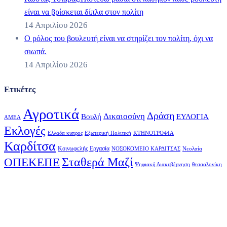
είναι να βρίσκεται δίπλα στον πολίτη
14 Απριλίου 2026
Ο ρόλος του βουλευτή είναι να στηρίζει τον πολίτη, όχι να
σιωπά.
14 Απριλίου 2026
Ετικέτες
Αγροτικά
Δράση
Δικαιοσύνη
Βουλή
ΕΥΛΟΓΙΑ
ΑΜΕΑ
Εκλογές
Ελλαδα κυπρος
Εξωτερική Πολιτική
ΚΤΗΝΟΤΡΟΦΙΑ
Καρδίτσα
Κοινωφελής Εργασία
ΝΟΣΟΚΟΜΕΙΟ ΚΑΡΔΙΤΣΑΣ
Νεολαία
Σταθερά Μαζί
ΟΠΕΚΕΠΕ
Ψηφιακή Διακυβέρνηση
θεσσαλονίκη