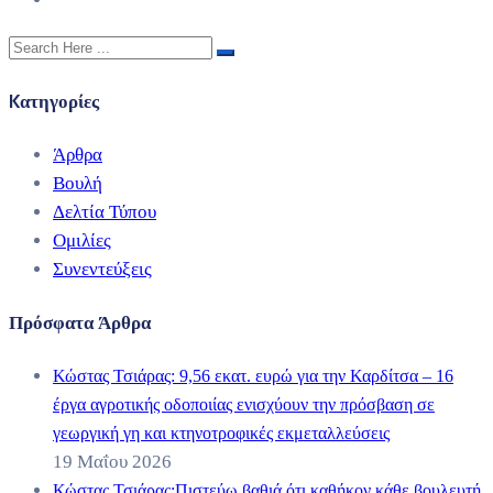
Kατηγορίες
Άρθρα
Βουλή
Δελτία Τύπου
Ομιλίες
Συνεντεύξεις
Πρόσφατα Άρθρα
Κώστας Τσιάρας: 9,56 εκατ. ευρώ για την Καρδίτσα – 16
έργα αγροτικής οδοποιίας ενισχύουν την πρόσβαση σε
γεωργική γη και κτηνοτροφικές εκμεταλλεύσεις
19 Μαΐου 2026
Κώστας Τσιάρας:Πιστεύω βαθιά ότι καθήκον κάθε βουλευτή