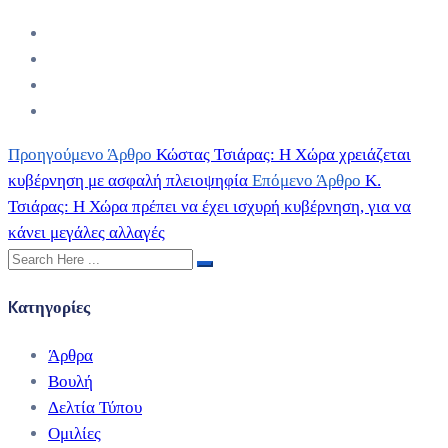
Προηγούμενο Άρθρο
Κώστας Τσιάρας: H Xώρα χρειάζεται
κυβέρνηση με ασφαλή πλειοψηφία
Επόμενο Άρθρο
Κ.
Τσιάρας: Η Χώρα πρέπει να έχει ισχυρή κυβέρνηση, για να
κάνει μεγάλες αλλαγές
Kατηγορίες
Άρθρα
Βουλή
Δελτία Τύπου
Ομιλίες