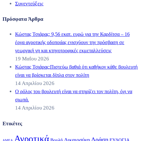
Συνεντεύξεις
Πρόσφατα Άρθρα
Κώστας Τσιάρας: 9,56 εκατ. ευρώ για την Καρδίτσα – 16
έργα αγροτικής οδοποιίας ενισχύουν την πρόσβαση σε
γεωργική γη και κτηνοτροφικές εκμεταλλεύσεις
19 Μαΐου 2026
Κώστας Τσιάρας:Πιστεύω βαθιά ότι καθήκον κάθε βουλευτή
είναι να βρίσκεται δίπλα στον πολίτη
14 Απριλίου 2026
Ο ρόλος του βουλευτή είναι να στηρίζει τον πολίτη, όχι να
σιωπά.
14 Απριλίου 2026
Ετικέτες
Αγροτικά
Δράση
Δικαιοσύνη
Βουλή
ΕΥΛΟΓΙΑ
ΑΜΕΑ