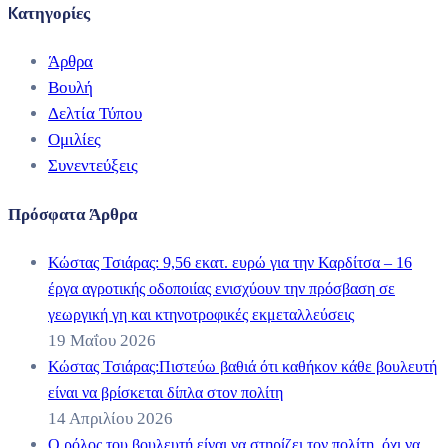
Kατηγορίες
Άρθρα
Βουλή
Δελτία Τύπου
Ομιλίες
Συνεντεύξεις
Πρόσφατα Άρθρα
Κώστας Τσιάρας: 9,56 εκατ. ευρώ για την Καρδίτσα – 16
έργα αγροτικής οδοποιίας ενισχύουν την πρόσβαση σε
γεωργική γη και κτηνοτροφικές εκμεταλλεύσεις
19 Μαΐου 2026
Κώστας Τσιάρας:Πιστεύω βαθιά ότι καθήκον κάθε βουλευτή
είναι να βρίσκεται δίπλα στον πολίτη
14 Απριλίου 2026
Ο ρόλος του βουλευτή είναι να στηρίζει τον πολίτη, όχι να