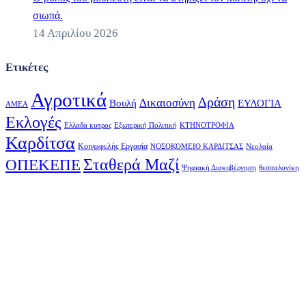
σιωπά.
14 Απριλίου 2026
Ετικέτες
Αγροτικά
Δράση
Δικαιοσύνη
Βουλή
ΕΥΛΟΓΙΑ
ΑΜΕΑ
Εκλογές
Ελλαδα κυπρος
Εξωτερική Πολιτική
ΚΤΗΝΟΤΡΟΦΙΑ
Καρδίτσα
Κοινωφελής Εργασία
ΝΟΣΟΚΟΜΕΙΟ ΚΑΡΔΙΤΣΑΣ
Νεολαία
Σταθερά Μαζί
ΟΠΕΚΕΠΕ
Ψηφιακή Διακυβέρνηση
θεσσαλονίκη