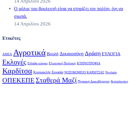
14 Απριλίου 2026
Ο ρόλος του βουλευτή είναι να στηρίζει τον πολίτη, όχι να
σιωπά.
14 Απριλίου 2026
Ετικέτες
Αγροτικά
Δράση
Δικαιοσύνη
Βουλή
ΕΥΛΟΓΙΑ
ΑΜΕΑ
Εκλογές
Ελλαδα κυπρος
Εξωτερική Πολιτική
ΚΤΗΝΟΤΡΟΦΙΑ
Καρδίτσα
Κοινωφελής Εργασία
ΝΟΣΟΚΟΜΕΙΟ ΚΑΡΔΙΤΣΑΣ
Νεολαία
Σταθερά Μαζί
ΟΠΕΚΕΠΕ
Ψηφιακή Διακυβέρνηση
θεσσαλονίκη