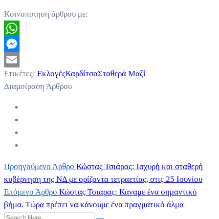
Κοινοποίηση άρθρου με:
WhatsApp
Messenger
Ετικέτες:
Εκλογές
Καρδίτσα
Σταθερά Μαζί
Email
Διαμοίραση Άρθρου
Προηγούμενο Άρθρο
Κώστας Τσιάρας: Ισχυρή και σταθερή
κυβέρνηση της ΝΔ με ορίζοντα τετραετίας, στις 25 Ιουνίου
Επόμενο Άρθρο
Κώστας Τσιάρας: Κάναμε ένα σημαντικό
βήμα. Τώρα πρέπει να κάνουμε ένα πραγματικό άλμα