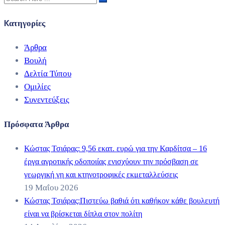
Kατηγορίες
Άρθρα
Βουλή
Δελτία Τύπου
Ομιλίες
Συνεντεύξεις
Πρόσφατα Άρθρα
Κώστας Τσιάρας: 9,56 εκατ. ευρώ για την Καρδίτσα – 16
έργα αγροτικής οδοποιίας ενισχύουν την πρόσβαση σε
γεωργική γη και κτηνοτροφικές εκμεταλλεύσεις
19 Μαΐου 2026
Κώστας Τσιάρας:Πιστεύω βαθιά ότι καθήκον κάθε βουλευτή
είναι να βρίσκεται δίπλα στον πολίτη