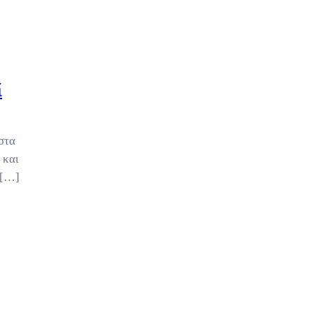
ί
στα
 και
 […]