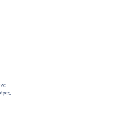
 να
άρας,