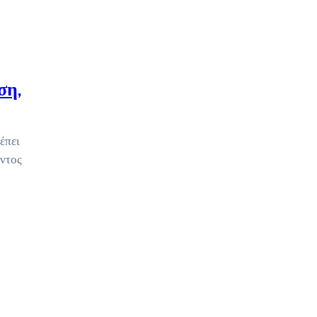
ση,
έπει
οντος
ο