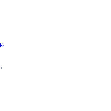
ς,
 Ο