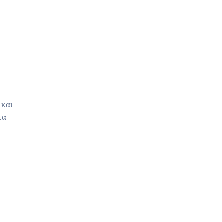
 και
τα