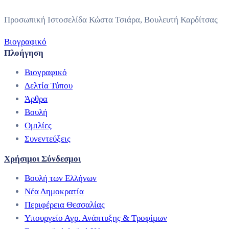
Προσωπική Ιστοσελίδα Κώστα Τσιάρα, Βουλευτή Καρδίτσας
Βιογραφικό
Πλοήγηση
Βιογραφικό
Δελτία Τύπου
Άρθρα
Βουλή
Ομιλίες
Συνεντεύξεις
Χρήσιμοι Σύνδεσμοι
Βουλή των Ελλήνων
Νέα Δημοκρατία
Περιφέρεια Θεσσαλίας
Υπουργείο Αγρ. Ανάπτυξης & Τροφίμων