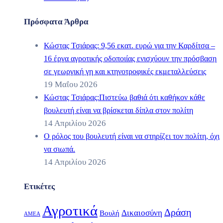
Πρόσφατα Άρθρα
Κώστας Τσιάρας: 9,56 εκατ. ευρώ για την Καρδίτσα –
16 έργα αγροτικής οδοποιίας ενισχύουν την πρόσβαση
σε γεωργική γη και κτηνοτροφικές εκμεταλλεύσεις
19 Μαΐου 2026
Κώστας Τσιάρας:Πιστεύω βαθιά ότι καθήκον κάθε
βουλευτή είναι να βρίσκεται δίπλα στον πολίτη
14 Απριλίου 2026
Ο ρόλος του βουλευτή είναι να στηρίζει τον πολίτη, όχι
να σιωπά.
14 Απριλίου 2026
Ετικέτες
Αγροτικά
Δράση
Δικαιοσύνη
Βουλή
ΑΜΕΑ