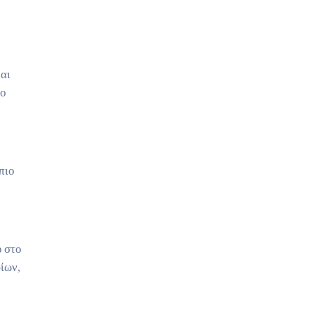
αι
 ο
πιο
υ στο
ίων,