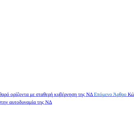
θαρό ορίζοντα με σταθερή κυβέρνηση της ΝΔ
Επόμενο Άρθρο
Κώ
στην αυτοδυναμία της ΝΔ