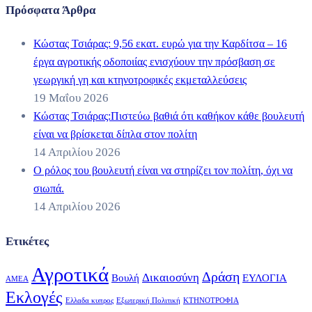
Πρόσφατα Άρθρα
Κώστας Τσιάρας: 9,56 εκατ. ευρώ για την Καρδίτσα – 16
έργα αγροτικής οδοποιίας ενισχύουν την πρόσβαση σε
γεωργική γη και κτηνοτροφικές εκμεταλλεύσεις
19 Μαΐου 2026
Κώστας Τσιάρας:Πιστεύω βαθιά ότι καθήκον κάθε βουλευτή
είναι να βρίσκεται δίπλα στον πολίτη
14 Απριλίου 2026
Ο ρόλος του βουλευτή είναι να στηρίζει τον πολίτη, όχι να
σιωπά.
14 Απριλίου 2026
Ετικέτες
Αγροτικά
Δράση
Δικαιοσύνη
Βουλή
ΕΥΛΟΓΙΑ
ΑΜΕΑ
Εκλογές
Ελλαδα κυπρος
Εξωτερική Πολιτική
ΚΤΗΝΟΤΡΟΦΙΑ