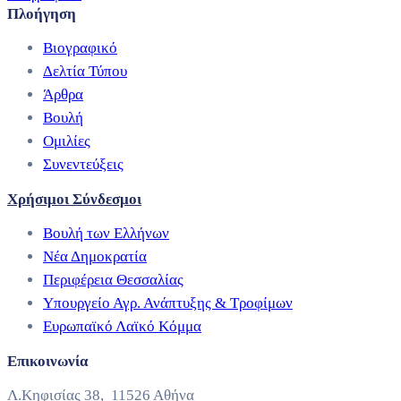
Πλοήγηση
Βιογραφικό
Δελτία Τύπου
Άρθρα
Βουλή
Ομιλίες
Συνεντεύξεις
Χρήσιμοι Σύνδεσμοι
Βουλή των Ελλήνων
Νέα Δημοκρατία
Περιφέρεια Θεσσαλίας
Υπουργείο Αγρ. Ανάπτυξης & Τροφίμων
Ευρωπαϊκό Λαϊκό Κόμμα
Επικοινωνία
Λ.Κηφισίας 38, 11526 Αθήνα