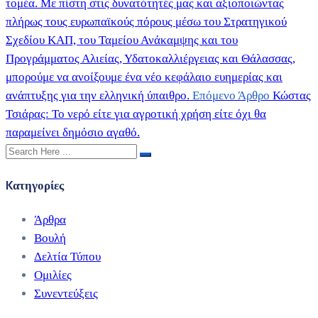
τομέα. Με πίστη στις δυνατότητές μας και αξιοποιώντας
πλήρως τους ευρωπαϊκούς πόρους μέσω του Στρατηγικού
Σχεδίου ΚΑΠ, του Ταμείου Ανάκαμψης και του
Προγράμματος Αλιείας, Υδατοκαλλιέργειας και Θάλασσας,
μπορούμε να ανοίξουμε ένα νέο κεφάλαιο ευημερίας και
ανάπτυξης για την ελληνική ύπαιθρο.
Επόμενο Άρθρο
Κώστας
Τσιάρας: Το νερό είτε για αγροτική χρήση είτε όχι θα
παραμείνει δημόσιο αγαθό.
Kατηγορίες
Άρθρα
Βουλή
Δελτία Τύπου
Ομιλίες
Συνεντεύξεις