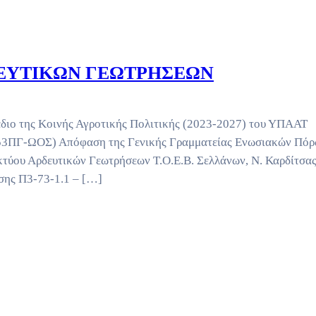
ΕΥΤΙΚΩΝ ΓΕΩΤΡΗΣΕΩΝ
έδιο της Κοινής Αγροτικής Πολιτικής (2023-2027) του ΥΠΑΑΤ
653ΠΓ-ΩΟΣ) Απόφαση της Γενικής Γραμματείας Ενωσιακών Πό
κτύου Αρδευτικών Γεωτρήσεων Τ.Ο.Ε.Β. Σελλάνων, Ν. Καρδίτσα
σης Π3-73-1.1 – […]