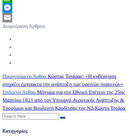
WhatsApp
Messenger
Διαμοίραση Άρθρου
Email
Προηγούμενο Άρθρο
Κώστας Τσιάρας: «Η κυβέρνηση
στηρίζει έμπρακτα την ανάπτυξη των ορεινών περιοχών»
Επόμενο Άρθρο
Μήνυμα για την Εθνική Επέτειο της 25ης
Μαρτίου 1821 από τον Υπουργό Αγροτικής Ανάπτυξης &
Τροφίμων και Βουλευτή Καρδίτσας της ΝΔ Κώστα Τσιάρα
Kατηγορίες