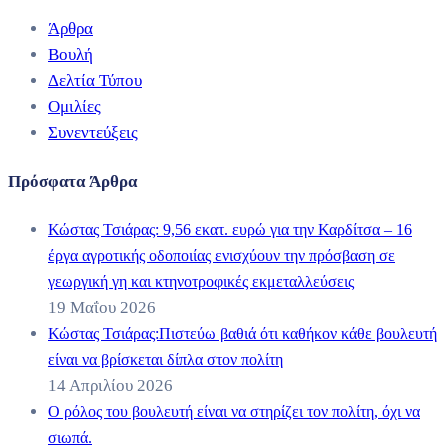
Άρθρα
Βουλή
Δελτία Τύπου
Ομιλίες
Συνεντεύξεις
Πρόσφατα Άρθρα
Κώστας Τσιάρας: 9,56 εκατ. ευρώ για την Καρδίτσα – 16
έργα αγροτικής οδοποιίας ενισχύουν την πρόσβαση σε
γεωργική γη και κτηνοτροφικές εκμεταλλεύσεις
19 Μαΐου 2026
Κώστας Τσιάρας:Πιστεύω βαθιά ότι καθήκον κάθε βουλευτή
είναι να βρίσκεται δίπλα στον πολίτη
14 Απριλίου 2026
Ο ρόλος του βουλευτή είναι να στηρίζει τον πολίτη, όχι να
σιωπά.