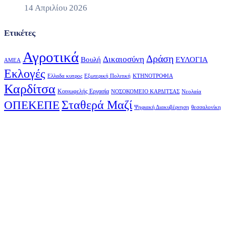
14 Απριλίου 2026
Ετικέτες
Αγροτικά
Δράση
Δικαιοσύνη
Βουλή
ΕΥΛΟΓΙΑ
ΑΜΕΑ
Εκλογές
Ελλαδα κυπρος
Εξωτερική Πολιτική
ΚΤΗΝΟΤΡΟΦΙΑ
Καρδίτσα
Κοινωφελής Εργασία
ΝΟΣΟΚΟΜΕΙΟ ΚΑΡΔΙΤΣΑΣ
Νεολαία
Σταθερά Μαζί
ΟΠΕΚΕΠΕ
Ψηφιακή Διακυβέρνηση
θεσσαλονίκη