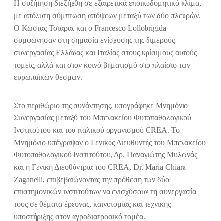
Η συζήτηση διεξήχθη σε εξαιρετικά εποικοδομητικό κλίμα,
με απόλυτη σύμπτωση απόψεων μεταξύ των δύο πλευρών.
Ο Κώστας Τσιάρας και ο Francesco Lollobrigida
συμφώνησαν στη σημασία ενίσχυσης της διμερούς
συνεργασίας Ελλάδας και Ιταλίας στους κρίσιμους αυτούς
τομείς, αλλά και στον κοινό βηματισμό στο πλαίσιο των
ευρωπαϊκών θεσμών.
Στο περιθώριο της συνάντησης, υπογράφηκε Μνημόνιο
Συνεργασίας μεταξύ του Μπενακείου Φυτοπαθολογικού
Ινστιτούτου και του ιταλικού οργανισμού CREA. Το
Μνημόνιο υπέγραψαν ο Γενικός Διευθυντής του Μπενακείου
Φυτοπαθολογικού Ινστιτούτου, Δρ. Παναγιώτης Μυλωνάς
και η Γενική Διευθύντρια του CREA, Dr. Maria Chiara
Zaganelli, επιβεβαιώνοντας την πρόθεση των δύο
επιστημονικών ινστιτούτων να ενισχύσουν τη συνεργασία
τους σε θέματα έρευνας, καινοτομίας και τεχνικής
υποστήριξης στον αγροδιατροφικό τομέα.