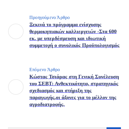
Προηγούμενο Άρθρο
Ξεκινά το πρόγραμμα ενίσχυσης
θερμοκηπιακών καλλιεργειών -Στα 600
εκ. με υπερδέσμευση και ιδιωτική
συμμετοχή ο συνολικός Προϋπολογισμός
Επόμενο Άρθρο
Κώστας Τσιάρας στη Γενική Συνέλευση
του ΣΕΒΤ: Ανθεκτικότητα, στρατηγικός
σχεδιασμός και στήριξη της
παραγωγής,οι άξονες για το μέλλον της
αγροδιατροφής.