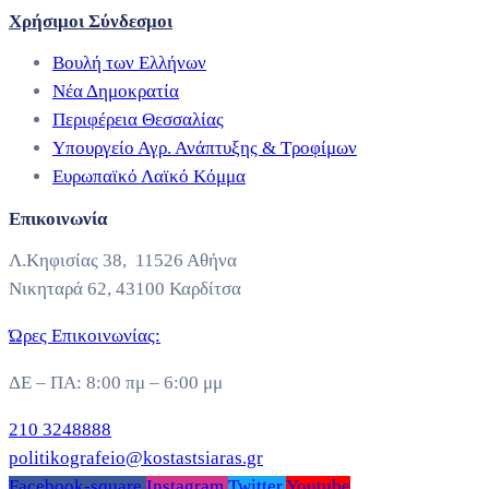
Χρήσιμοι Σύνδεσμοι
Βουλή των Ελλήνων
Νέα Δημοκρατία
Περιφέρεια Θεσσαλίας
Υπουργείο Αγρ. Ανάπτυξης & Τροφίμων
Ευρωπαϊκό Λαϊκό Κόμμα
Επικοινωνία
Λ.Κηφισίας 38, 11526 Αθήνα
Νικηταρά 62, 43100 Καρδίτσα
Ώρες Επικοινωνίας:
ΔΕ – ΠΑ: 8:00 πμ – 6:00 μμ
210 3248888
politikografeio@kostastsiaras.gr
Facebook-square
Instagram
Twitter
Youtube