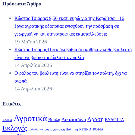
Πρόσφατα Άρθρα
Κώστας Τσιάρας: 9,56 εκατ. ευρώ για την Καρδίτσα – 16
έργα αγροτικής οδοποιίας ενισχύουν την πρόσβαση σε
γεωργική γη και κτηνοτροφικές εκμεταλλεύσεις
19 Μαΐου 2026
Κώστας Τσιάρας:Πιστεύω βαθιά ότι καθήκον κάθε βουλευτή
είναι να βρίσκεται δίπλα στον πολίτη
14 Απριλίου 2026
Ο ρόλος του βουλευτή είναι να στηρίζει τον πολίτη, όχι να
σιωπά.
14 Απριλίου 2026
Ετικέτες
Αγροτικά
Δράση
Δικαιοσύνη
Βουλή
ΕΥΛΟΓΙΑ
ΑΜΕΑ
Εκλογές
Ελλαδα κυπρος
Εξωτερική Πολιτική
ΚΤΗΝΟΤΡΟΦΙΑ