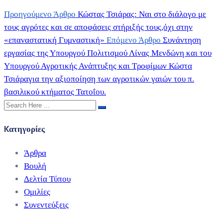
Προηγούμενο Άρθρο
Κώστας Τσιάρας: Ναι στο διάλογο με
τους αγρότες και σε αποφάσεις στήριξής τους,όχι στην
«επαναστατική Γυμναστική»
Επόμενο Άρθρο
Συνάντηση
εργασίας της Υπουργού Πολιτισμού Λίνας Μενδώνη και του
Υπουργού Αγροτικής Ανάπτυξης και Τροφίμων Κώστα
Τσιάραγια την αξιοποίηση των αγροτικών γαιών του π.
βασιλικού κτήματος Τατοΐου.
Kατηγορίες
Άρθρα
Βουλή
Δελτία Τύπου
Ομιλίες
Συνεντεύξεις