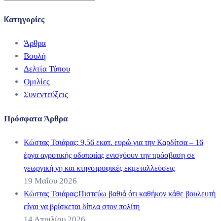
Kατηγορίες
Άρθρα
Βουλή
Δελτία Τύπου
Ομιλίες
Συνεντεύξεις
Πρόσφατα Άρθρα
Κώστας Τσιάρας: 9,56 εκατ. ευρώ για την Καρδίτσα – 16
έργα αγροτικής οδοποιίας ενισχύουν την πρόσβαση σε
γεωργική γη και κτηνοτροφικές εκμεταλλεύσεις
19 Μαΐου 2026
Κώστας Τσιάρας:Πιστεύω βαθιά ότι καθήκον κάθε βουλευτή
είναι να βρίσκεται δίπλα στον πολίτη
14 Απριλίου 2026