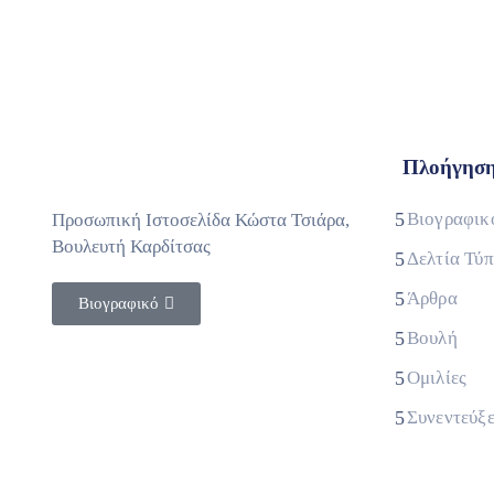
Πλοήγησ
Βιογραφικ
Προσωπική Ιστοσελίδα Κώστα Τσιάρα,
Βουλευτή Καρδίτσας
Δελτία Τύ
Άρθρα
Βιογραφικό
Βουλή
Ομιλίες
Συνεντεύξε