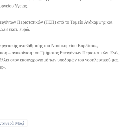
ργείου Υγείας.
πειγόντων Περιστατικών (ΤΕΠ) από το Ταμείο Ανάκαμψης και
,528 εκατ. ευρώ.
νεργειακής αναβάθμισης του Νοσοκομείου Καρδίτσας,
μιση – ανακαίνιση του Τμήματος Επειγόντων Περιστατικών. Ενός
βάλλει στον εκσυγχρονισμό των υποδομών του νοσηλευτικού μας
ας»
.
Σταθερά Μαζί