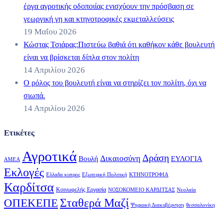
έργα αγροτικής οδοποιίας ενισχύουν την πρόσβαση σε
γεωργική γη και κτηνοτροφικές εκμεταλλεύσεις
19 Μαΐου 2026
Κώστας Τσιάρας:Πιστεύω βαθιά ότι καθήκον κάθε βουλευτή
είναι να βρίσκεται δίπλα στον πολίτη
14 Απριλίου 2026
Ο ρόλος του βουλευτή είναι να στηρίζει τον πολίτη, όχι να
σιωπά.
14 Απριλίου 2026
Ετικέτες
Αγροτικά
Δράση
Δικαιοσύνη
Βουλή
ΕΥΛΟΓΙΑ
ΑΜΕΑ
Εκλογές
Ελλαδα κυπρος
Εξωτερική Πολιτική
ΚΤΗΝΟΤΡΟΦΙΑ
Καρδίτσα
Κοινωφελής Εργασία
ΝΟΣΟΚΟΜΕΙΟ ΚΑΡΔΙΤΣΑΣ
Νεολαία
Σταθερά Μαζί
ΟΠΕΚΕΠΕ
Ψηφιακή Διακυβέρνηση
θεσσαλονίκη