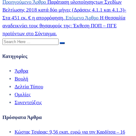
Προηγούμενο Άρθρο
Παράταση υλοποίησηςτων Σχεδίων
Βελτίωσης 2018 κατά δύο μήνες (Δράσεις 4.1.1 και 4.1.3)-
Στα 451 εκ. € η απορρόφηση.
Επόμενο Άρθρο
Η Θεσσαλία
αναδεικνύει τους θησαυρούς της: Έκθεση ΠΟΠ – ΠΓΕ
προϊόντων στο Σύνταγμα.
Kατηγορίες
Άρθρα
Βουλή
Δελτία Τύπου
Ομιλίες
Συνεντεύξεις
Πρόσφατα Άρθρα
Κώστας Τσιάρας: 9,56 εκατ. ευρώ για την Καρδίτσα – 16