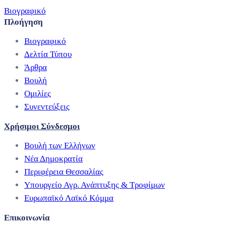
Βιογραφικό
Πλοήγηση
Βιογραφικό
Δελτία Τύπου
Άρθρα
Βουλή
Ομιλίες
Συνεντεύξεις
Χρήσιμοι Σύνδεσμοι
Βουλή των Ελλήνων
Νέα Δημοκρατία
Περιφέρεια Θεσσαλίας
Υπουργείο Αγρ. Ανάπτυξης & Τροφίμων
Ευρωπαϊκό Λαϊκό Κόμμα
Επικοινωνία