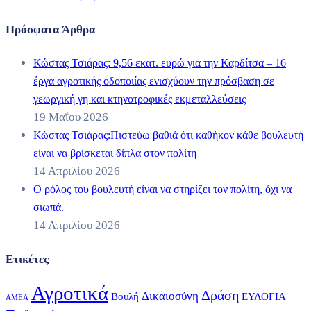
Πρόσφατα Άρθρα
Κώστας Τσιάρας: 9,56 εκατ. ευρώ για την Καρδίτσα – 16
έργα αγροτικής οδοποιίας ενισχύουν την πρόσβαση σε
γεωργική γη και κτηνοτροφικές εκμεταλλεύσεις
19 Μαΐου 2026
Κώστας Τσιάρας:Πιστεύω βαθιά ότι καθήκον κάθε βουλευτή
είναι να βρίσκεται δίπλα στον πολίτη
14 Απριλίου 2026
Ο ρόλος του βουλευτή είναι να στηρίζει τον πολίτη, όχι να
σιωπά.
14 Απριλίου 2026
Ετικέτες
Αγροτικά
Δράση
Δικαιοσύνη
Βουλή
ΕΥΛΟΓΙΑ
ΑΜΕΑ