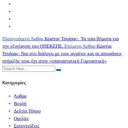
Προηγούμενο Άρθρο
Κώστας Τσιάρας: Τα τρία βήματα για
την εξυγίανση του ΟΠΕΚΕΠΕ.
Επόμενο Άρθρο
Κώστας
Τσιάρας: Ναι στο διάλογο με τους αγρότες και σε αποφάσεις
στήριξής τους,όχι στην «επαναστατική Γυμναστική»
Kατηγορίες
Άρθρα
Βουλή
Δελτία Τύπου
Ομιλίες
Συνεντεύξεις