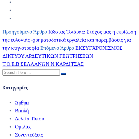
Προηγούμενο Άρθρο
Κώστας Τσιάρας: Στόχος μας η εκρίζωση
της ευλογιάς -χρηματοδοτικά εργαλεία και παρεμβάσεις για
την κτηνοτροφία
Επόμενο Άρθρο
ΕΚΣΥΓΧΡΟΝΙΣΜΟΣ
ΔΙΚΤΥΟΥ ΑΡΔΕΥΤΙΚΩΝ ΓΕΩΤΡΗΣΕΩΝ
Τ.Ο.Ε.Β ΣΕΛΛΑΝΩΝ Ν.ΚΑΡΔΙΤΣΑΣ
Kατηγορίες
Άρθρα
Βουλή
Δελτία Τύπου
Ομιλίες
Συνεντεύξεις