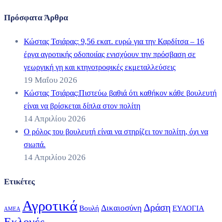
Πρόσφατα Άρθρα
Κώστας Τσιάρας: 9,56 εκατ. ευρώ για την Καρδίτσα – 16
έργα αγροτικής οδοποιίας ενισχύουν την πρόσβαση σε
γεωργική γη και κτηνοτροφικές εκμεταλλεύσεις
19 Μαΐου 2026
Κώστας Τσιάρας:Πιστεύω βαθιά ότι καθήκον κάθε βουλευτή
είναι να βρίσκεται δίπλα στον πολίτη
14 Απριλίου 2026
Ο ρόλος του βουλευτή είναι να στηρίζει τον πολίτη, όχι να
σιωπά.
14 Απριλίου 2026
Ετικέτες
Αγροτικά
Δράση
Δικαιοσύνη
Βουλή
ΕΥΛΟΓΙΑ
ΑΜΕΑ
Εκλογές