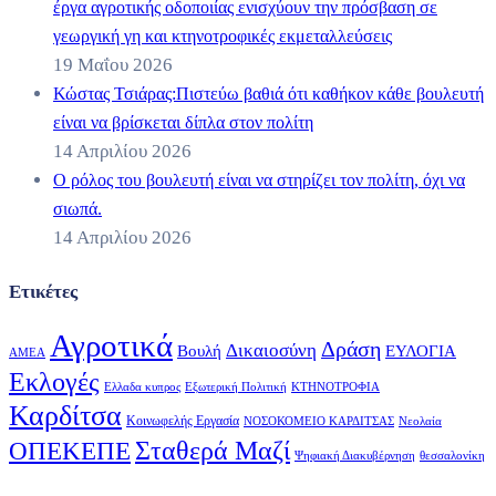
έργα αγροτικής οδοποιίας ενισχύουν την πρόσβαση σε
γεωργική γη και κτηνοτροφικές εκμεταλλεύσεις
19 Μαΐου 2026
Κώστας Τσιάρας:Πιστεύω βαθιά ότι καθήκον κάθε βουλευτή
είναι να βρίσκεται δίπλα στον πολίτη
14 Απριλίου 2026
Ο ρόλος του βουλευτή είναι να στηρίζει τον πολίτη, όχι να
σιωπά.
14 Απριλίου 2026
Ετικέτες
Αγροτικά
Δράση
Δικαιοσύνη
Βουλή
ΕΥΛΟΓΙΑ
ΑΜΕΑ
Εκλογές
Ελλαδα κυπρος
Εξωτερική Πολιτική
ΚΤΗΝΟΤΡΟΦΙΑ
Καρδίτσα
Κοινωφελής Εργασία
ΝΟΣΟΚΟΜΕΙΟ ΚΑΡΔΙΤΣΑΣ
Νεολαία
Σταθερά Μαζί
ΟΠΕΚΕΠΕ
Ψηφιακή Διακυβέρνηση
θεσσαλονίκη