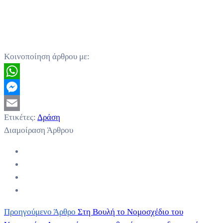
Κοινοποίηση άρθρου με:
WhatsApp
Messenger
Ετικέτες:
Δράση
Email
Διαμοίραση Άρθρου
Προηγούμενο Άρθρο
Στη Βουλή το Νομοσχέδιο του