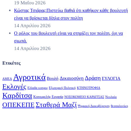
19 Μαΐου 2026
Κώστας Τσιάρας:Πιστεύω βαθιά ότι καθήκον κάθε βουλευτή
είναι να βρίσκεται δίπλα στον πολίτη
14 Απριλίου 2026
Ο ρόλος του βουλευτή είναι να στηρίζει τον πολίτη, όχι να
σιωπά.
14 Απριλίου 2026
Ετικέτες
Αγροτικά
Δράση
Δικαιοσύνη
Βουλή
ΕΥΛΟΓΙΑ
ΑΜΕΑ
Εκλογές
Ελλαδα κυπρος
Εξωτερική Πολιτική
ΚΤΗΝΟΤΡΟΦΙΑ
Καρδίτσα
Κοινωφελής Εργασία
ΝΟΣΟΚΟΜΕΙΟ ΚΑΡΔΙΤΣΑΣ
Νεολαία
Σταθερά Μαζί
ΟΠΕΚΕΠΕ
Ψηφιακή Διακυβέρνηση
θεσσαλονίκη